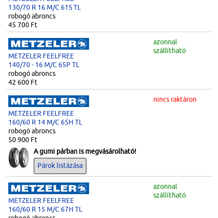
130/70 R 16 M/C 61S TL
robogó abroncs
45 700 Ft
azonnal
szállítható
METZELER FEELFREE
140/70 - 16 M/C 65P TL
robogó abroncs
42 600 Ft
nincs raktáron
METZELER FEELFREE
160/60 R 14 M/C 65H TL
robogó abroncs
50 900 Ft
A gumi párban is megvásárolható!
Párok listázása
azonnal
szállítható
METZELER FEELFREE
160/60 R 15 M/C 67H TL