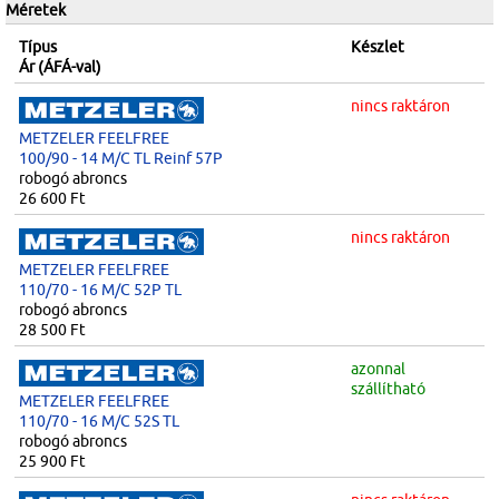
Méretek
Típus
Készlet
Ár (ÁFÁ-val)
nincs raktáron
METZELER FEELFREE
100/90 - 14 M/C TL Reinf 57P
robogó abroncs
26 600 Ft
nincs raktáron
METZELER FEELFREE
110/70 - 16 M/C 52P TL
robogó abroncs
28 500 Ft
azonnal
szállítható
METZELER FEELFREE
110/70 - 16 M/C 52S TL
robogó abroncs
25 900 Ft