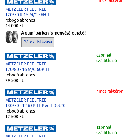
nincs raktáron
METZELER FEELFREE
120/70 R 15 M/C 56H TL
robogó abroncs
44 000 Ft
A gumi párban is megvásárolható!
Párok listázása
azonnal
szállítható
METZELER FEELFREE
120/80 - 16 M/C 60P TL
robogó abroncs
29 500 Ft
nincs raktáron
METZELER FEELFREE
130/70 - 12 63P TL Reinf Dot20
robogó abroncs
12 500 Ft
azonnal
szállítható
METZELER FEELFREE