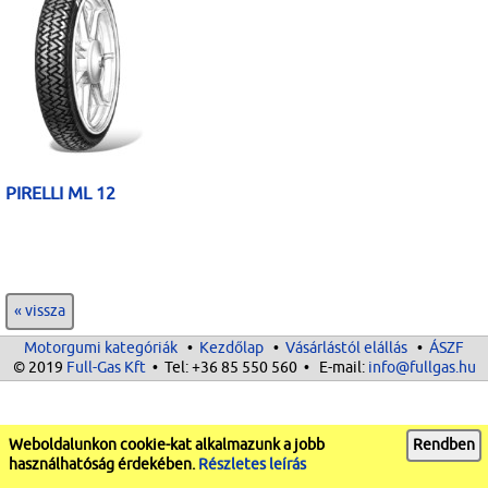
PIRELLI ML 12
« vissza
Motorgumi kategóriák
•
Kezdőlap
•
Vásárlástól elállás
•
ÁSZF
© 2019
Full-Gas Kft
• Tel:
+36 85 550 560
• E-mail:
info@fullgas.hu
Weboldalunkon cookie-kat alkalmazunk a jobb
Rendben
használhatóság érdekében.
Részletes leírás