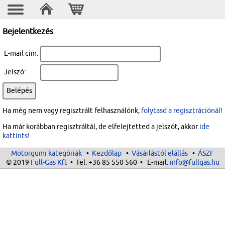
Bejelentkezés
E-mail cím:
Jelszó:
Ha még nem vagy regisztrált felhasználónk,
folytasd a regisztrációnál!
Ha már korábban regisztráltál, de elfelejtetted a jelszót, akkor
ide
kattints!
Motorgumi kategóriák
•
Kezdőlap
•
Vásárlástól elállás
•
ÁSZF
© 2019
Full-Gas Kft
• Tel:
+36 85 550 560
• E-mail:
info@fullgas.hu