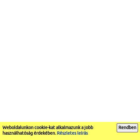
Weboldalunkon cookie-kat alkalmazunk a jobb
Rendben
használhatóság érdekében.
Részletes leírás