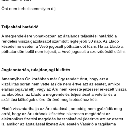
Önt nem terheli semmilyen díj.
Teljesítési határidő
A megrendelésre vonatkozóan az általános teljesítési határidő a
rendelés visszaigazolásától számított legfeljebb 30 nap. Az Eladó
késedelme esetén a Vevő jogosult póthatáridőt tűzni. Ha az Eladó a
póthatáridőn belül nem teljesít, a Vevő jogosult a szerződéstől elállni.
Jogfenntartás, tulajdonjogi kikötés
Amennyiben Ön korábban már úgy rendelt Árut, hogy azt a
kiszállítás során nem vette át (ide nem értve azt az esetet, amikor
elállási jogával élt), vagy az Áru nem kereste jelzéssel érkezett vissza
az eladóhoz, az Eladó a megrendelés teljesítését a vételár és a
szállítási költségek előre történő megfizetéséhez köti.
Eladó visszatarthatja az Áru átadását, ameddig nem győződik meg
arról, hogy az Áru árának kifizetése sikeresen megtörtént az
elektronikus fizetési megoldás használatával (ideértve azt az esetet
is, amikor az átutalással fizetett Áru esetén Vásárló a tagállama