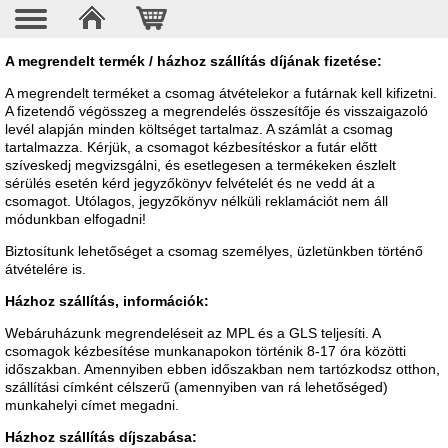
A megrendelt termék / házhoz szállítás díjának fizetése:
A megrendelt terméket a csomag átvételekor a futárnak kell kifizetni.
A fizetendő végösszeg a megrendelés összesítője és visszaigazoló
levél alapján minden költséget tartalmaz. A számlát a csomag
tartalmazza. Kérjük, a csomagot kézbesítéskor a futár előtt
szíveskedj megvizsgálni, és esetlegesen a termékeken észlelt
sérülés esetén kérd jegyzőkönyv felvételét és ne vedd át a
csomagot. Utólagos, jegyzőkönyv nélküli reklamációt nem áll
módunkban elfogadni!
Biztosítunk lehetőséget a csomag személyes, üzletünkben történő
átvételére is.
Házhoz szállítás, információk:
Webáruházunk megrendeléseit az MPL és a GLS teljesíti. A
csomagok kézbesítése munkanapokon történik 8-17 óra közötti
időszakban. Amennyiben ebben időszakban nem tartózkodsz otthon,
szállítási címként célszerű (amennyiben van rá lehetőséged)
munkahelyi címet megadni.
Házhoz szállítás díjszabása: