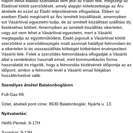
napon belüli elállási szándékát sem jelzi az Eladó felé, megszegi az
Eladóval kötött szerződését, amely alapján kötelezettsége az Áru
átvétele és ezzel az Eladó teljesítésének elfogadása. Ebben az
esetben Eladó megkísérli az Áru ismételt kiszállítását, amennyiben
ezt Vásárlóval egyeztetni tudja, de az ismételt kiszállítást szállítási díj
fizetéséhez kötheti. Amennyiben az ismételt kiszállítás sikertelen,
vagy azt nem lehet a Vásárlóval egyeztetni, mert a Vásárló
megtagadja az együttműködést, Eladó jogosult a Vásárlóval kötött
szerződést a szerződésszegés miatt azonnali hatállyal felmondani és
a sikertelen ki és visszaszállítás költségét kötbérként érvényesíteni
Vásárló felé. Felek a szerződés felmondására elfogadják a Vásárló
által a rendeléskor használt email, mint kommunikációs forma
használatát és rögzítik, hogy a felmondás közlésének időpontja az az
időpont, amikor a felmondó levél a Vásárló email fiókjában
hozzáférhetővé válik.
Személyes átvétel Balatonbogláron
Full-Gas Kft.
Üzlet, átvételi pont címe: 8630 Balatonboglár, Nyárfa u. 13.
Nyitvatartás:
Hétfő-Péntek: 8-17H
Szombat: 9-13H