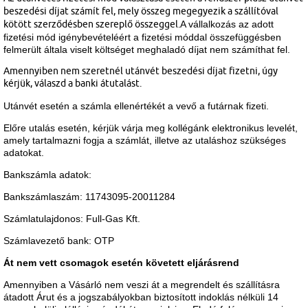
beszedési díjat számít fel, mely
összeg
megegyezik
a szállítóval
kötött szerződésben szereplő összeggel.
A vállalkozás az adott
fizetési mód igénybevételéért a fizetési móddal összefüggésben
felmerült általa viselt költséget meghaladó díjat nem számíthat fel.
Amennyiben nem szeretnél utánvét beszedési díjat fizetni, úgy
kérjük, válaszd a banki átutalást.
Utánvét esetén a számla ellenértékét a vevő a futárnak fizeti.
Előre utalás esetén, kérjük várja meg kollégánk elektronikus levelét,
amely tartalmazni fogja a számlát, illetve az utaláshoz szükséges
adatokat.
Bankszámla adatok:
Bankszámlaszám: 11743095-20011284
Számlatulajdonos: Full-Gas Kft.
Számlavezető bank: OTP
Át nem vett csomagok esetén követett eljárásrend
Amennyiben a Vásárló nem veszi át a megrendelt és szállításra
átadott Árut és a jogszabályokban biztosított indoklás nélküli 14