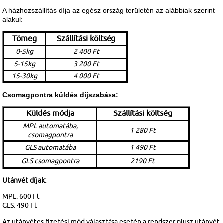
A házhozszállítás díja az egész ország területén az alábbiak szerint
alakul:
Tömeg
Szállítási költség
0-5kg
2 400 Ft
5-15kg
3 200 Ft
15-30kg
4 000 Ft
Csomagpontra küldés díjszabása:
Küldés módja
Szállítási költség
MPL automatába,
1 280 Ft
csomagpontra
GLS automatába
1 490 Ft
GLS csomagpontra
2190 Ft
Utánvét díjak:
MPL: 600 Ft
GLS: 490 Ft
Az
utánvétes fizetési mód választása esetén a rendszer plusz utánvét