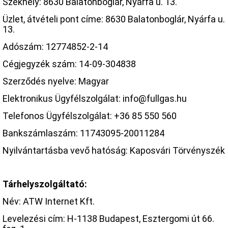
Székhely: 8630 Balatonboglár, Nyárfa u. 13.
Üzlet, átvételi pont címe: 8630 Balatonboglár, Nyárfa u.
13.
Adószám: 12774852-2-14
Cégjegyzék szám: 14-09-304838
Szerződés nyelve: Magyar
Elektronikus Ügyfélszolgálat: info@fullgas.hu
Telefonos Ügyfélszolgálat: +36 85 550 560
Bankszámlaszám: 11743095-20011284
Nyilvántartásba vevő hatóság: Kaposvári Törvényszék
Tárhelyszolgáltató:
Név: ATW Internet Kft.
Levelezési cím: H-1138 Budapest, Esztergomi út 66.