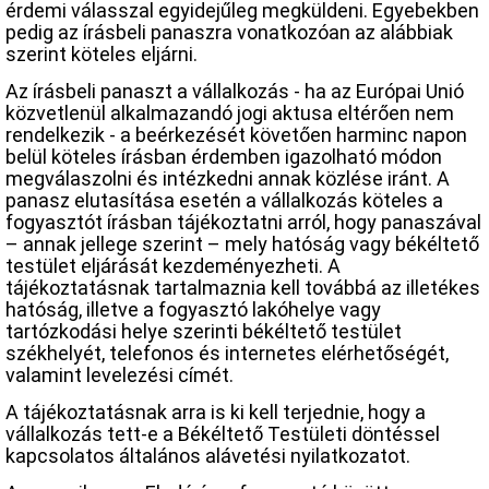
érdemi válasszal egyidejűleg megküldeni. Egyebekben
pedig az írásbeli panaszra vonatkozóan az alábbiak
szerint köteles eljárni.
Az írásbeli panaszt a vállalkozás - ha az Európai Unió
közvetlenül alkalmazandó jogi aktusa eltérően nem
rendelkezik - a beérkezését követően harminc napon
belül köteles írásban érdemben igazolható módon
megválaszolni és intézkedni annak közlése iránt. A
panasz elutasítása esetén a vállalkozás köteles a
fogyasztót írásban tájékoztatni arról, hogy panaszával
– annak jellege szerint – mely hatóság vagy békéltető
testület eljárását kezdeményezheti. A
tájékoztatásnak tartalmaznia kell továbbá az illetékes
hatóság, illetve a fogyasztó lakóhelye vagy
tartózkodási helye szerinti békéltető testület
székhelyét, telefonos és internetes elérhetőségét,
valamint levelezési címét.
A tájékoztatásnak arra is ki kell terjednie, hogy a
vállalkozás tett-e a Békéltető Testületi döntéssel
kapcsolatos általános alávetési nyilatkozatot.