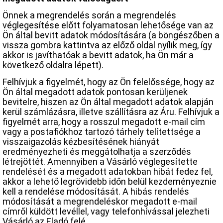
Önnek a megrendelés során a megrendelés
véglegesítése előtt folyamatosan lehetősége van az
Ön által bevitt adatok módosítására (a böngészőben a
vissza gombra kattintva az előző oldal nyílik meg, így
akkor is javíthatóak a bevitt adatok, ha Ön már a
következő oldalra lépett).
Felhívjuk a figyelmét, hogy az Ön felelőssége, hogy az
Ön által megadott adatok pontosan kerüljenek
bevitelre, hiszen az Ön által megadott adatok alapján
kerül számlázásra, illetve szállításra az Áru. Felhívjuk a
figyelmét arra, hogy a rosszul megadott e-mail cím
vagy a postafiókhoz tartozó tárhely telítettsége a
visszaigazolás kézbesítésének hiányát
eredményezheti és meggátolhatja a szerződés
létrejöttét. Amennyiben a Vásárló véglegesítette
rendelését és a megadott adatokban hibát fedez fel,
akkor a lehető legrövidebb időn belül kezdeményeznie
kell a rendelése módosítását. A hibás rendelés
módosítását a megrendeléskor megadott e-mail
címről küldött levéllel, vagy telefonhívással jelezheti
Vásárló az Eladó felé.