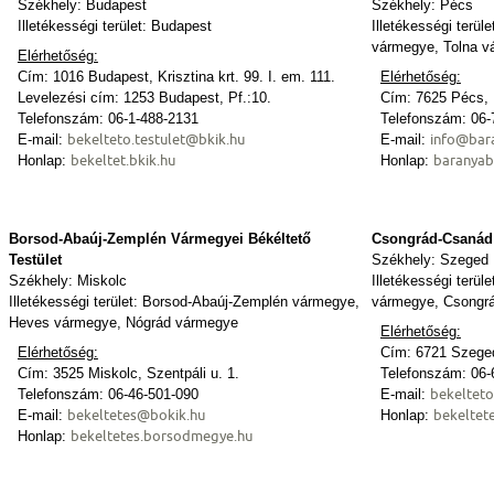
Székhely: Budapest
Székhely: Pécs
Illetékességi terület: Budapest
Illetékességi terü
vármegye, Tolna 
Elérhetőség:
Cím: 1016 Budapest, Krisztina krt. 99. I. em. 111.
Elérhetőség:
Levelezési cím: 1253 Budapest, Pf.:10.
Cím: 7625 Pécs, M
Telefonszám: 06-1-488-2131
Telefonszám: 06-
bekelteto.testulet@bkik.hu
info@bar
E-mail:
E-mail:
bekeltet.bkik.hu
baranyab
Honlap:
Honlap:
Borsod-Abaúj-Zemplén Vármegyei Békéltető
Csongrád-Csanád 
Testület
Székhely: Szeged
Székhely: Miskolc
Illetékességi terü
Illetékességi terület: Borsod-Abaúj-Zemplén vármegye,
vármegye, Csongr
Heves vármegye, Nógrád vármegye
Elérhetőség:
Elérhetőség:
Cím: 6721 Szeged,
Cím: 3525 Miskolc, Szentpáli u. 1.
Telefonszám: 06-
bekelteto
Telefonszám: 06-46-501-090
E-mail:
bekeltetes@bokik.hu
bekeltet
E-mail:
Honlap:
bekeltetes.borsodmegye.hu
Honlap: