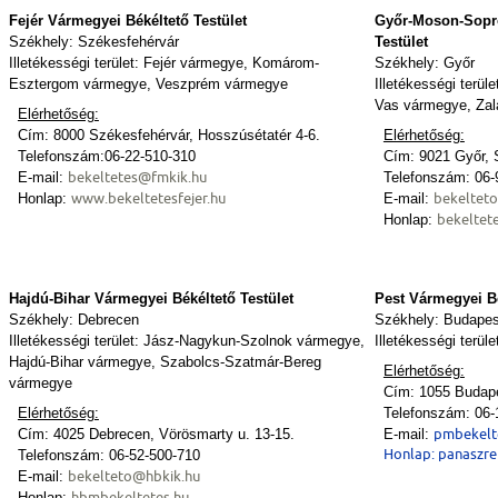
Fejér Vármegyei Békéltető Testület
Győr-Moson-Sopr
Székhely: Székesfehérvár
Testület
Illetékességi terület: Fejér vármegye, Komárom-
Székhely: Győr
Esztergom vármegye, Veszprém vármegye
Illetékességi terü
Vas vármegye, Za
Elérhetőség:
Cím: 8000 Székesfehérvár, Hosszúsétatér 4-6.
Elérhetőség:
Telefonszám:06-22-510-310
Cím: 9021 Győr, S
bekeltetes@fmkik.hu
E-mail:
Telefonszám: 06-
www.bekeltetesfejer.hu
bekeltet
Honlap:
E-mail:
bekeltet
Honlap:
Hajdú-Bihar Vármegyei Békéltető Testület
Pest Vármegyei Bé
Székhely: Debrecen
Székhely: Budapes
Illetékességi terület: Jász-Nagykun-Szolnok vármegye,
Illetékességi terü
Hajdú-Bihar vármegye, Szabolcs-Szatmár-Bereg
Elérhetőség:
vármegye
Cím: 1055 Budapes
Elérhetőség:
Telefonszám: 06-
pmbekelt
Cím: 4025 Debrecen, Vörösmarty u. 13-15.
E-mail:
Honlap:
panaszre
Telefonszám: 06-52-500-710
bekelteto@hbkik.hu
E-mail:
hbmbekeltetes.hu
Honlap: