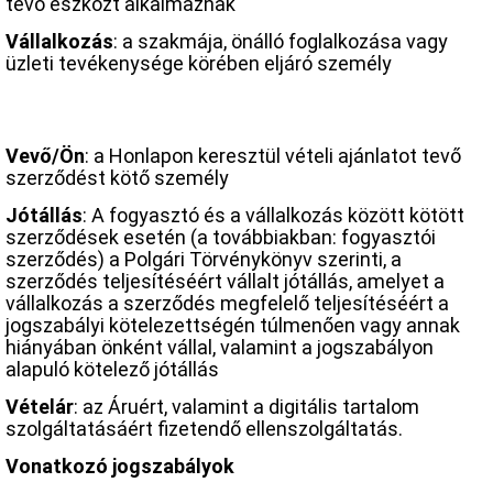
tévő eszközt alkalmaznak
Vállalkozás
: a szakmája, önálló foglalkozása vagy
üzleti tevékenysége körében eljáró személy
Vevő/Ön
: a Honlapon keresztül vételi ajánlatot tevő
szerződést kötő személy
Jótállás
: A fogyasztó és a vállalkozás között kötött
szerződések esetén (a továbbiakban: fogyasztói
szerződés) a Polgári Törvénykönyv szerinti, a
szerződés teljesítéséért vállalt jótállás, amelyet a
vállalkozás a szerződés megfelelő teljesítéséért a
jogszabályi kötelezettségén túlmenően vagy annak
hiányában önként vállal, valamint a jogszabályon
alapuló kötelező jótállás
Vételár
: az Áruért, valamint a digitális tartalom
szolgáltatásáért fizetendő ellenszolgáltatás.
Vonatkozó jogszabályok