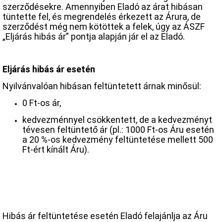
szerződésekre. Amennyiben Eladó az árat hibásan
tüntette fel, és megrendelés érkezett az Árura, de
szerződést még nem kötöttek a felek, úgy az ÁSZF
„Eljárás hibás ár” pontja alapján jár el az Eladó.
Eljárás hibás ár esetén
Nyilvánvalóan hibásan feltüntetett árnak minősül:
0 Ft-os ár,
kedvezménnyel csökkentett, de a kedvezményt
tévesen feltüntető ár (pl.: 1000 Ft-os Áru esetén
a 20 %-os kedvezmény feltüntetése mellett 500
Ft-ért kínált Áru).
Hibás ár feltüntetése esetén Eladó felajánlja az Áru