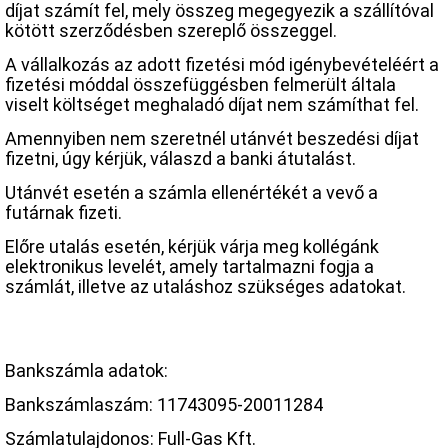
díjat számít fel, mely összeg megegyezik a szállítóval
kötött szerződésben szereplő összeggel.
A vállalkozás az adott fizetési mód igénybevételéért a
fizetési móddal összefüggésben felmerült általa
viselt költséget meghaladó díjat nem számíthat fel.
Amennyiben nem szeretnél utánvét beszedési díjat
fizetni, úgy kérjük, válaszd a banki átutalást.
Utánvét esetén a számla ellenértékét a vevő a
futárnak fizeti.
Előre utalás esetén, kérjük várja meg kollégánk
elektronikus levelét, amely tartalmazni fogja a
számlát, illetve az utaláshoz szükséges adatokat.
Bankszámla adatok:
Bankszámlaszám: 11743095-20011284
Számlatulajdonos: Full-Gas Kft.