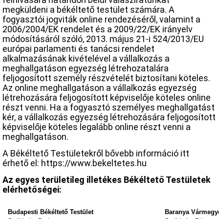
megküldeni a békéltető testület számára. A
fogyasztói jogviták online rendezéséről, valamint a
2006/2004/EK rendelet és a 2009/22/EK irányelv
módosításáról szóló, 2013. május 21-i 524/2013/EU
európai parlamenti és tanácsi rendelet
alkalmazásának kivételével a vállalkozás a
meghallgatáson egyezség létrehozatalára
feljogosított személy részvételét biztosítani köteles.
Az online meghallgatáson a vállalkozás egyezség
létrehozására feljogosított képviselője köteles online
részt venni. Ha a fogyasztó személyes meghallgatást
kér, a vállalkozás egyezség létrehozására feljogosított
képviselője köteles legalább online részt venni a
meghallgatáson.
A Békéltető Testületekről bővebb információ itt
érhető el: https://www.bekeltetes.hu
Az egyes területileg illetékes Békéltető Testületek
elérhetőségei:
Budapesti Békéltető Testület
Baranya Vármegyei