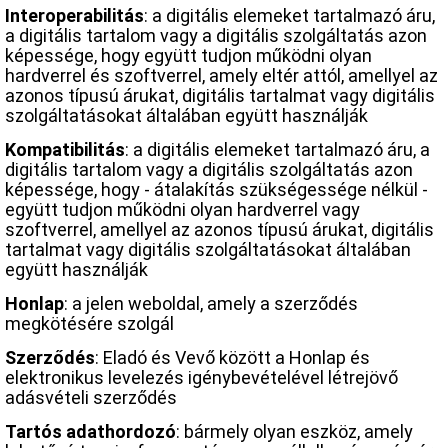
Interoperabilitás
: a digitális elemeket tartalmazó áru,
a digitális tartalom vagy a digitális szolgáltatás azon
képessége, hogy együtt tudjon működni olyan
hardverrel és szoftverrel, amely eltér attól, amellyel az
azonos típusú árukat, digitális tartalmat vagy digitális
szolgáltatásokat általában együtt használják
Kompatibilitás
: a digitális elemeket tartalmazó áru, a
digitális tartalom vagy a digitális szolgáltatás azon
képessége, hogy - átalakítás szükségessége nélkül -
együtt tudjon működni olyan hardverrel vagy
szoftverrel, amellyel az azonos típusú árukat, digitális
tartalmat vagy digitális szolgáltatásokat általában
együtt használják
Honlap
: a jelen weboldal, amely a szerződés
megkötésére szolgál
Szerződés
: Eladó és Vevő között a Honlap és
elektronikus levelezés igénybevételével létrejövő
adásvételi szerződés
Tartós adathordozó
: bármely olyan eszköz, amely