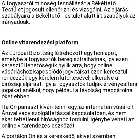
A fogyasztói minőség fennállását a Békéltető
Testület jogosult ellenőrizni és vizsgálni. Az eljárás
szabályaira a Békéltető Testület alatt írt szabályok az
irányadóak.
Online vitarendezési platform
Az Európai Bizottság létrehozott egy honlapot,
amelybe a fogyasztók beregisztrálhatnak, így ezen
keresztül lehetőségük nyílik arra, hogy online
vásárláshoz kapcsolódó jogvitáikat ezen keresztül
rendezzék egy kérelem kitöltésével, elkerülve a
bírósági eljárást. Így a fogyasztók tudják érvényesíteni
jogaikat anélkül, hogy például a távolság meggátolná
őket ebben.
Ha Ön panaszt kíván tenni egy, az interneten vásárolt
Áruval vagy szolgáltatással kapcsolatban, és nem
akar feltétlenül bírósághoz fordulni, igénybe veheti az
online vitarendezés eszközét.
A portálon Ön és a kereskedő, akivel szemben