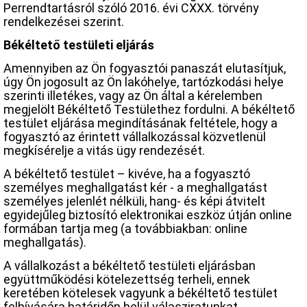
Perrendtartásról szóló 2016. évi CXXX. törvény
rendelkezései szerint.
Békéltető testületi eljárás
Amennyiben az Ön fogyasztói panaszát elutasítjuk,
úgy Ön jogosult az Ön lakóhelye, tartózkodási helye
szerinti illetékes, vagy az Ön által a kérelemben
megjelölt Békéltető Testülethez fordulni. A békéltető
testület eljárása megindításának feltétele, hogy a
fogyasztó az érintett vállalkozással közvetlenül
megkísérelje a vitás ügy rendezését.
A békéltető testület – kivéve, ha a fogyasztó
személyes meghallgatást kér - a meghallgatást
személyes jelenlét nélküli, hang- és képi átvitelt
egyidejűleg biztosító elektronikai eszköz útján online
formában tartja meg (a továbbiakban: online
meghallgatás).
A vállalkozást a békéltető testületi eljárásban
együttműködési kötelezettség terheli, ennek
keretében kötelesek vagyunk a békéltető testület
felhívására határidőn belül válasziratunkat