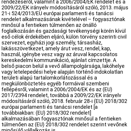
rendezéséről, valamint a 2006/2004/EK rendelet és a
2009/22/EK irányelv módosításáról szóló, 2013. május
21-i 524/2013/EU európai parlamenti és tanácsi
rendelet alkalmazásának kivételével – fogyasztónak
minősül a fentieken túlmenően az önálló
foglalkozásán és gazdasági tevékenységi körén kívül
eső célok érdekében eljáró, külön törvény szerinti civil
szervezet, egyházi jogi személy, társasház,
lakásszövetkezet, amely árut vesz, rendel, kap,
használ, igénybe vesz vagy az áruval kapcsolatos
kereskedelmi kommunikáció, ajánlat címzettje. A
belső piacon belül a vevő állampolgársága, lakóhelye
vagy letelepedési helye alapján történő indokolatlan
területi alapú tartalomkorlátozással és a
megkülönböztetés egyéb formáival szembeni
fellépésről, valamint a 2006/2004/EK és az (EU)
2017/2394 rendelet, továbbá a 2009/22/EK irányelv
módosításáról szóló, 2018. február 28-i (EU) 2018/302
európai parlamenti és tanácsi rendelet [a
továbbiakban: (EU) 2018/302 rendelet]
alkalmazásában fogyasztónak minősül a fentieken
túlmenően az (EU) 2018/302 rendelet szerint vevőnek
minősülő vállalkozás is