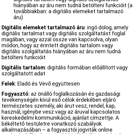
hiányában az áru nem tudná betölteni funkcióit (a
továbbiakban: a digitális elemeket tartalmazó
áru)
Digitális elemeket tartalmazó áru
: ingó dolog, amely
digitális tartalmat vagy digitális szolgáltatást foglal
magában, vagy azzal össze van kapcsolva, olyan
módon, hogy az érintett digitális tartalom vagy
digitális szolgáltatás hiányában az áru nem tudná
betölteni funkcióit
Digitális tartalom
: digitális formában előállított vagy
szolgáltatott adat
Felek
: Eladó és Vevő együttesen
Fogyasztó
: az önálló foglalkozásán és gazdasági
tevékenységén kívül eső célok érdekében eljáró
természetes személy, aki árut vesz, rendel, kap,
használ, igénybe vesz vagy az áruval kapcsolatos
kereskedelmi kommunikáció, ajánlat címzettje. A
békéltető testületre vonatkozó szabályok
alkalmazásában – a fogyasztói jogviták online