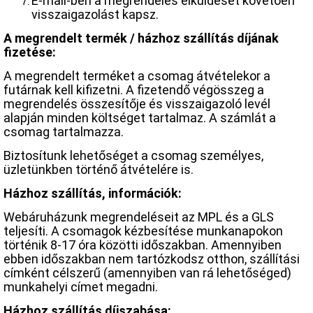
E-mail-ben a megrendelés elküldését követően
visszaigazolást kapsz.
A megrendelt termék / házhoz szállítás díjának
fizetése:
A megrendelt terméket a csomag átvételekor a
futárnak kell kifizetni. A fizetendő végösszeg a
megrendelés összesítője és visszaigazoló levél
alapján minden költséget tartalmaz. A számlát a
csomag tartalmazza.
Biztosítunk lehetőséget a csomag személyes,
üzletünkben történő átvételére is.
Házhoz szállítás, információk:
Webáruházunk megrendeléseit az MPL és a GLS
teljesíti. A csomagok kézbesítése munkanapokon
történik 8-17 óra közötti időszakban. Amennyiben
ebben időszakban nem tartózkodsz otthon, szállítási
címként célszerű (amennyiben van rá lehetőséged)
munkahelyi címet megadni.
Házhoz szállítás díjszabása: