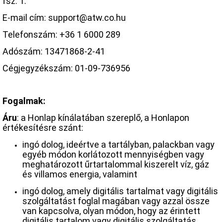
fsz. 1.
E-mail cím: support@atw.co.hu
Telefonszám: +36 1 6000 289
Adószám: 13471868-2-41
Cégjegyzékszám: 01-09-736956
Fogalmak:
Áru
: a Honlap kínálatában szereplő, a Honlapon
értékesítésre szánt:
ingó dolog, ideértve a tartályban, palackban vagy
egyéb módon korlátozott mennyiségben vagy
meghatározott űrtartalommal kiszerelt víz, gáz
és villamos energia, valamint
ingó dolog, amely digitális tartalmat vagy digitális
szolgáltatást foglal magában vagy azzal össze
van kapcsolva, olyan módon, hogy az érintett
digitális tartalom vagy digitális szolgáltatás