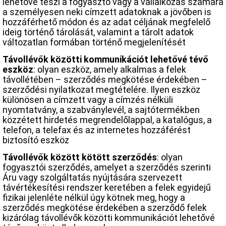
lehetővé teszi a fogyasztó vagy a vállalkozás számára
a személyesen neki címzett adatoknak a jövőben is
hozzáférhető módon és az adat céljának megfelelő
ideig történő tárolását, valamint a tárolt adatok
változatlan formában történő megjelenítését
Távollévők közötti kommunikációt lehetővé tévő
eszköz
: olyan eszköz, amely alkalmas a felek
távollétében – szerződés megkötése érdekében –
szerződési nyilatkozat megtételére. Ilyen eszköz
különösen a címzett vagy a címzés nélküli
nyomtatvány, a szabványlevél, a sajtótermékben
közzétett hirdetés megrendelőlappal, a katalógus, a
telefon, a telefax és az internetes hozzáférést
biztosító eszköz
Távollévők között kötött szerződés
: olyan
fogyasztói szerződés, amelyet a szerződés szerinti
Áru vagy szolgáltatás nyújtására szervezett
távértékesítési rendszer keretében a felek egyidejű
fizikai jelenléte nélkül úgy kötnek meg, hogy a
szerződés megkötése érdekében a szerződő felek
kizárólag távollévők közötti kommunikációt lehetővé