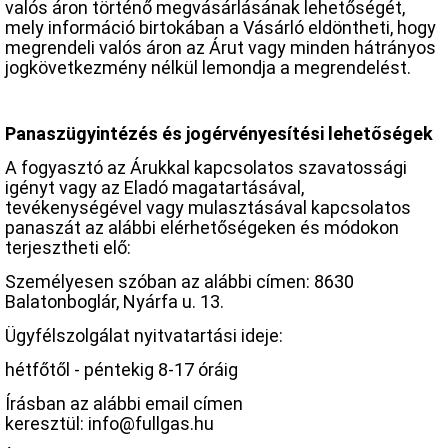
valós áron történő megvásárlásának lehetőségét,
mely információ birtokában a Vásárló eldöntheti, hogy
megrendeli valós áron az Árut vagy minden hátrányos
jogkövetkezmény nélkül lemondja a megrendelést.
Panaszügyintézés és jogérvényesítési lehetőségek
A fogyasztó az Árukkal kapcsolatos szavatossági
igényt vagy az Eladó magatartásával,
tevékenységével vagy mulasztásával kapcsolatos
panaszát az alábbi elérhetőségeken és módokon
terjesztheti elő:
Személyesen szóban az alábbi címen: 8630
Balatonboglár, Nyárfa u. 13.
Ügyfélszolgálat nyitvatartási ideje:
hétfőtől - péntekig 8-17 óráig
Írásban az alábbi email címen
keresztül: info@fullgas.hu