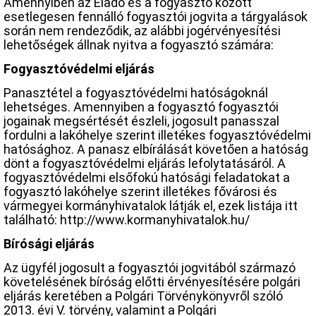
Amennyiben az Eladó és a fogyasztó között
esetlegesen fennálló fogyasztói jogvita a tárgyalások
során nem rendeződik, az alábbi jogérvényesítési
lehetőségek állnak nyitva a fogyasztó számára:
Fogyasztóvédelmi eljárás
Panasztétel a fogyasztóvédelmi hatóságoknál
lehetséges. Amennyiben a fogyasztó fogyasztói
jogainak megsértését észleli, jogosult panasszal
fordulni a lakóhelye szerint illetékes fogyasztóvédelmi
hatósághoz. A panasz elbírálását követően a hatóság
dönt a fogyasztóvédelmi eljárás lefolytatásáról. A
fogyasztóvédelmi elsőfokú hatósági feladatokat a
fogyasztó lakóhelye szerint illetékes fővárosi és
vármegyei kormányhivatalok látják el, ezek listája itt
található: http://www.kormanyhivatalok.hu/
Bírósági eljárás
Az ügyfél jogosult a fogyasztói jogvitából származó
követelésének bíróság előtti érvényesítésére polgári
eljárás keretében a Polgári Törvénykönyvről szóló
2013. évi V. törvény, valamint a Polgári