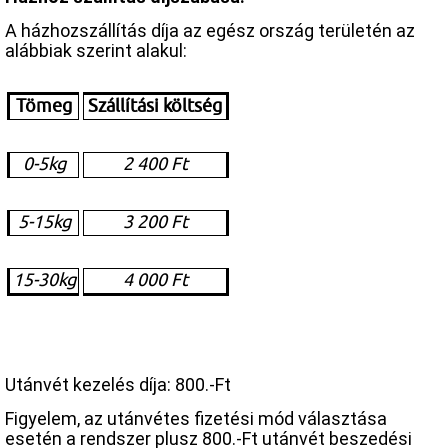
A házhozszállítás díja az egész ország területén az
alábbiak szerint alakul:
Tömeg
Szállítási költség
0-5kg
2 400 Ft
5-15kg
3 200 Ft
15-30kg
4 000 Ft
Utánvét kezelés díja:
800.-Ft
Figyelem, az utánvétes fizetési mód választása
esetén a rendszer plusz 800.-Ft utánvét beszedési