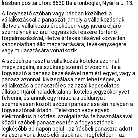
Írásban postai úton: 8630 Balatonboglár, Nyárfa u. 13.
A fogyasztó szóban vagy írásban közölheti a
vállalkozással a panaszát, amely a vállalkozásnak,
illetve a vállalkozás érdekében vagy javára eljáró
személynek az áru fogyasztók részére történő
forgalmazásával, illetve értékesítésével közvetlen
kapcsolatban álló magatartására, tevékenységére
vagy mulasztására vonatkozik.
A szóbeli panaszt a vállalkozás köteles azonnal
megvizsgálni, és szükség szerint orvosolni. Ha a
fogyasztó a panasz kezelésével nem ért egyet, vagy a
panasz azonnali kivizsgálása nem lehetséges, a
vállalkozás a panaszról és az azzal kapcsolatos
álláspontjáról haladéktalanul köteles jegyzőkönyvet
felvenni, és annak egy másolati példányát
személyesen közölt szóbeli panasz esetén helyben a
fogyasztónak átadni. Telefonon vagy egyéb
elektronikus hírközlési szolgáltatás felhasználásával
közölt szóbeli panasz esetén a fogyasztónak
legkésőbb 30 napon belül - az írásbeli panaszra adott
válaszra vonatkozó előírásoknak megfelelően - az