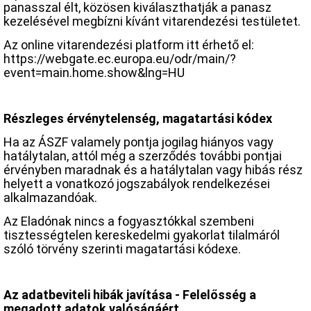
panasszal élt, közösen kiválaszthatják a panasz
kezelésével megbízni kívánt vitarendezési testületet.
Az online vitarendezési platform itt érhető el:
https://webgate.ec.europa.eu/odr/main/?
event=main.home.show&lng=HU
Részleges érvénytelenség, magatartási kódex
Ha az ÁSZF valamely pontja jogilag hiányos vagy
hatálytalan, attól még a szerződés további pontjai
érvényben maradnak és a hatálytalan vagy hibás rész
helyett a vonatkozó jogszabályok rendelkezései
alkalmazandóak.
Az Eladónak nincs a fogyasztókkal szembeni
tisztességtelen kereskedelmi gyakorlat tilalmáról
szóló törvény szerinti magatartási kódexe.
Az adatbeviteli hibák javítása - Felelősség a
megadott adatok valóságáért