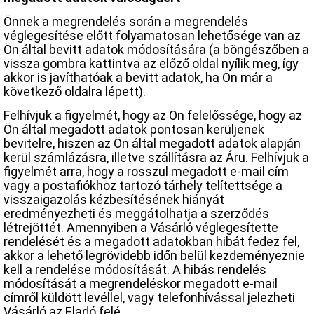
Önnek a megrendelés során a megrendelés
véglegesítése előtt folyamatosan lehetősége van az
Ön által bevitt adatok módosítására (a böngészőben a
vissza gombra kattintva az előző oldal nyílik meg, így
akkor is javíthatóak a bevitt adatok, ha Ön már a
következő oldalra lépett).
Felhívjuk a figyelmét, hogy az Ön felelőssége, hogy az
Ön által megadott adatok pontosan kerüljenek
bevitelre, hiszen az Ön által megadott adatok alapján
kerül számlázásra, illetve szállításra az Áru. Felhívjuk a
figyelmét arra, hogy a rosszul megadott e-mail cím
vagy a postafiókhoz tartozó tárhely telítettsége a
visszaigazolás kézbesítésének hiányát
eredményezheti és meggátolhatja a szerződés
létrejöttét. Amennyiben a Vásárló véglegesítette
rendelését és a megadott adatokban hibát fedez fel,
akkor a lehető legrövidebb időn belül kezdeményeznie
kell a rendelése módosítását. A hibás rendelés
módosítását a megrendeléskor megadott e-mail
címről küldött levéllel, vagy telefonhívással jelezheti
Vásárló az Eladó felé.