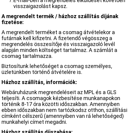
E-mail-ben a megrendelés elküldését követően
visszaigazolást kapsz.
A megrendelt termék / házhoz szállítás díjának
fizetése:
A megrendelt terméket a csomag átvételekor a
futárnak kell kifizetni. A fizetendő végösszeg a
megrendelés összesítője és visszaigazoló levél
alapján minden költséget tartalmaz. A számlát a
csomag tartalmazza.
Biztosítunk lehetőséget a csomag személyes,
üzletünkben történő átvételére is.
Házhoz szállítás, információk:
Webáruházunk megrendeléseit az MPL és a GLS
teljesíti. A csomagok kézbesítése munkanapokon
történik 8-17 óra közötti időszakban. Amennyiben
ebben időszakban nem tartózkodsz otthon, szállítási
címként célszerű (amennyiben van rá lehetőséged)
munkahelyi címet megadni.
Házhoz szállítás díjszabása: