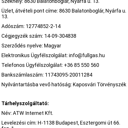
Székhely: 8630 Balatonboglár, Nyárfa u. 13.
Üzlet, átvételi pont címe: 8630 Balatonboglár, Nyárfa u.
13.
Adószám: 12774852-2-14
Cégjegyzék szám: 14-09-304838
Szerződés nyelve: Magyar
Elektronikus Ügyfélszolgálat: info@fullgas.hu
Telefonos Ügyfélszolgálat: +36 85 550 560
Bankszámlaszám: 11743095-20011284
Nyilvántartásba vevő hatóság: Kaposvári Törvényszék
Tárhelyszolgáltató:
Név: ATW Internet Kft.
Levelezési cím: H-1138 Budapest, Esztergomi út 66.