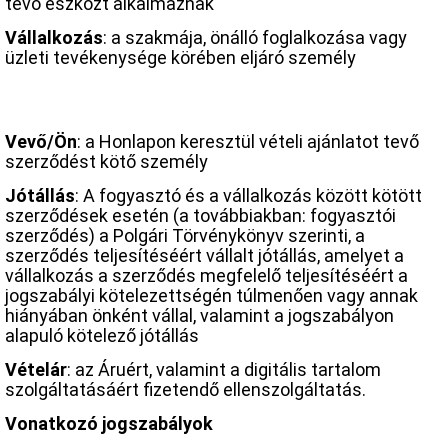
tévő eszközt alkalmaznak
Vállalkozás
: a szakmája, önálló foglalkozása vagy
üzleti tevékenysége körében eljáró személy
Vevő/Ön
: a Honlapon keresztül vételi ajánlatot tevő
szerződést kötő személy
Jótállás
: A fogyasztó és a vállalkozás között kötött
szerződések esetén (a továbbiakban: fogyasztói
szerződés) a Polgári Törvénykönyv szerinti, a
szerződés teljesítéséért vállalt jótállás, amelyet a
vállalkozás a szerződés megfelelő teljesítéséért a
jogszabályi kötelezettségén túlmenően vagy annak
hiányában önként vállal, valamint a jogszabályon
alapuló kötelező jótállás
Vételár
: az Áruért, valamint a digitális tartalom
szolgáltatásáért fizetendő ellenszolgáltatás.
Vonatkozó jogszabályok