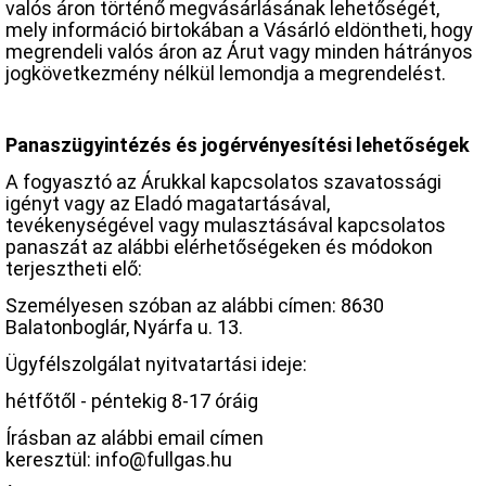
valós áron történő megvásárlásának lehetőségét,
mely információ birtokában a Vásárló eldöntheti, hogy
megrendeli valós áron az Árut vagy minden hátrányos
jogkövetkezmény nélkül lemondja a megrendelést.
Panaszügyintézés és jogérvényesítési lehetőségek
A fogyasztó az Árukkal kapcsolatos szavatossági
igényt vagy az Eladó magatartásával,
tevékenységével vagy mulasztásával kapcsolatos
panaszát az alábbi elérhetőségeken és módokon
terjesztheti elő:
Személyesen szóban az alábbi címen: 8630
Balatonboglár, Nyárfa u. 13.
Ügyfélszolgálat nyitvatartási ideje:
hétfőtől - péntekig 8-17 óráig
Írásban az alábbi email címen
keresztül: info@fullgas.hu