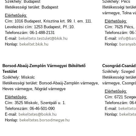
Székhely: Budapest
Székhely: Pécs
Illetékességi terület: Budapest
Illetékességi terü
vármegye, Tolna 
Elérhetőség:
Cím: 1016 Budapest, Krisztina krt. 99. I. em. 111.
Elérhetőség:
Levelezési cím: 1253 Budapest, Pf.:10.
Cím: 7625 Pécs, M
Telefonszám: 06-1-488-2131
Telefonszám: 06-
bekelteto.testulet@bkik.hu
info@bar
E-mail:
E-mail:
bekeltet.bkik.hu
baranyab
Honlap:
Honlap:
Borsod-Abaúj-Zemplén Vármegyei Békéltető
Csongrád-Csanád 
Testület
Székhely: Szeged
Székhely: Miskolc
Illetékességi terü
Illetékességi terület: Borsod-Abaúj-Zemplén vármegye,
vármegye, Csongr
Heves vármegye, Nógrád vármegye
Elérhetőség:
Elérhetőség:
Cím: 6721 Szeged,
Cím: 3525 Miskolc, Szentpáli u. 1.
Telefonszám: 06-
bekelteto
Telefonszám: 06-46-501-090
E-mail:
bekeltetes@bokik.hu
bekeltet
E-mail:
Honlap:
bekeltetes.borsodmegye.hu
Honlap: