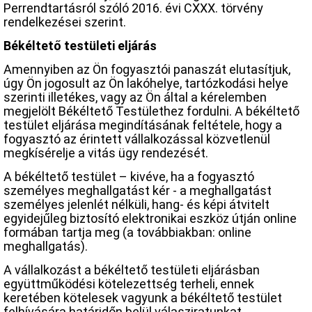
Perrendtartásról szóló 2016. évi CXXX. törvény
rendelkezései szerint.
Békéltető testületi eljárás
Amennyiben az Ön fogyasztói panaszát elutasítjuk,
úgy Ön jogosult az Ön lakóhelye, tartózkodási helye
szerinti illetékes, vagy az Ön által a kérelemben
megjelölt Békéltető Testülethez fordulni. A békéltető
testület eljárása megindításának feltétele, hogy a
fogyasztó az érintett vállalkozással közvetlenül
megkísérelje a vitás ügy rendezését.
A békéltető testület – kivéve, ha a fogyasztó
személyes meghallgatást kér - a meghallgatást
személyes jelenlét nélküli, hang- és képi átvitelt
egyidejűleg biztosító elektronikai eszköz útján online
formában tartja meg (a továbbiakban: online
meghallgatás).
A vállalkozást a békéltető testületi eljárásban
együttműködési kötelezettség terheli, ennek
keretében kötelesek vagyunk a békéltető testület
felhívására határidőn belül válasziratunkat