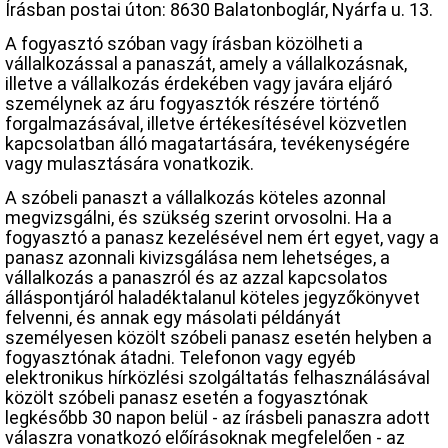
Írásban postai úton: 8630 Balatonboglár, Nyárfa u. 13.
A fogyasztó szóban vagy írásban közölheti a
vállalkozással a panaszát, amely a vállalkozásnak,
illetve a vállalkozás érdekében vagy javára eljáró
személynek az áru fogyasztók részére történő
forgalmazásával, illetve értékesítésével közvetlen
kapcsolatban álló magatartására, tevékenységére
vagy mulasztására vonatkozik.
A szóbeli panaszt a vállalkozás köteles azonnal
megvizsgálni, és szükség szerint orvosolni. Ha a
fogyasztó a panasz kezelésével nem ért egyet, vagy a
panasz azonnali kivizsgálása nem lehetséges, a
vállalkozás a panaszról és az azzal kapcsolatos
álláspontjáról haladéktalanul köteles jegyzőkönyvet
felvenni, és annak egy másolati példányát
személyesen közölt szóbeli panasz esetén helyben a
fogyasztónak átadni. Telefonon vagy egyéb
elektronikus hírközlési szolgáltatás felhasználásával
közölt szóbeli panasz esetén a fogyasztónak
legkésőbb 30 napon belül - az írásbeli panaszra adott
válaszra vonatkozó előírásoknak megfelelően - az