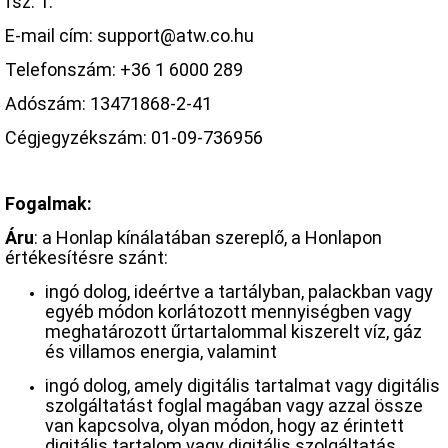
fsz. 1.
E-mail cím: support@atw.co.hu
Telefonszám: +36 1 6000 289
Adószám: 13471868-2-41
Cégjegyzékszám: 01-09-736956
Fogalmak:
Áru
: a Honlap kínálatában szereplő, a Honlapon
értékesítésre szánt:
ingó dolog, ideértve a tartályban, palackban vagy
egyéb módon korlátozott mennyiségben vagy
meghatározott űrtartalommal kiszerelt víz, gáz
és villamos energia, valamint
ingó dolog, amely digitális tartalmat vagy digitális
szolgáltatást foglal magában vagy azzal össze
van kapcsolva, olyan módon, hogy az érintett
digitális tartalom vagy digitális szolgáltatás