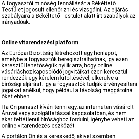
A fogyasztói minőség fennállását a Békéltető
Testület jogosult ellenőrizni és vizsgálni. Az eljárás
szabályaira a Békéltető Testület alatt írt szabályok az
irányadóak.
Online vitarendezési platform
Az Európai Bizottság létrehozott egy honlapot,
amelybe a fogyasztók beregisztrálhatnak, így ezen
keresztül lehetőségük nyílik arra, hogy online
vásárláshoz kapcsolódó jogvitáikat ezen keresztül
rendezzék egy kérelem kitöltésével, elkerülve a
bírósági eljárást. Így a fogyasztók tudják érvényesíteni
jogaikat anélkül, hogy például a távolság meggátolná
őket ebben.
Ha Ön panaszt kíván tenni egy, az interneten vásárolt
Áruval vagy szolgáltatással kapcsolatban, és nem
akar feltétlenül bírósághoz fordulni, igénybe veheti az
online vitarendezés eszközét.
A portálon Ön és a kereskedő, akivel szemben