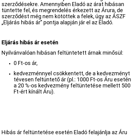
szerződésekre. Amennyiben Eladó az árat hibásan
tüntette fel, és megrendelés érkezett az Árura, de
szerződést még nem kötöttek a felek, úgy az ÁSZF
„Eljárás hibás ár” pontja alapján jár el az Eladó.
Eljárás hibás ár esetén
Nyilvánvalóan hibásan feltüntetett árnak minősül:
0 Ft-os ár,
kedvezménnyel csökkentett, de a kedvezményt
tévesen feltüntető ár (pl.: 1000 Ft-os Áru esetén
a 20 %-os kedvezmény feltüntetése mellett 500
Ft-ért kínált Áru).
Hibás ár feltüntetése esetén Eladó felajánlja az Áru