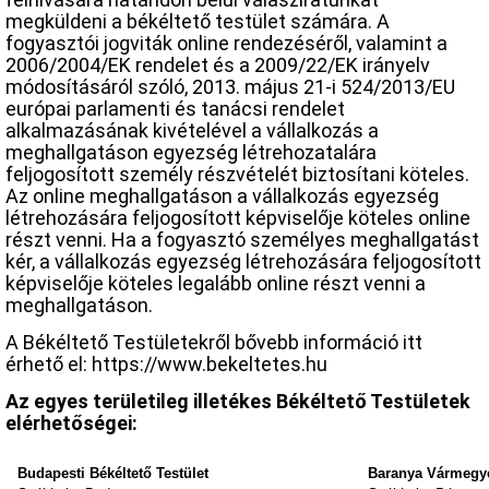
megküldeni a békéltető testület számára. A
fogyasztói jogviták online rendezéséről, valamint a
2006/2004/EK rendelet és a 2009/22/EK irányelv
módosításáról szóló, 2013. május 21-i 524/2013/EU
európai parlamenti és tanácsi rendelet
alkalmazásának kivételével a vállalkozás a
meghallgatáson egyezség létrehozatalára
feljogosított személy részvételét biztosítani köteles.
Az online meghallgatáson a vállalkozás egyezség
létrehozására feljogosított képviselője köteles online
részt venni. Ha a fogyasztó személyes meghallgatást
kér, a vállalkozás egyezség létrehozására feljogosított
képviselője köteles legalább online részt venni a
meghallgatáson.
A Békéltető Testületekről bővebb információ itt
érhető el: https://www.bekeltetes.hu
Az egyes területileg illetékes Békéltető Testületek
elérhetőségei:
Budapesti Békéltető Testület
Baranya Vármegyei