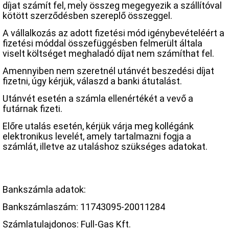
díjat számít fel, mely összeg megegyezik a szállítóval
kötött szerződésben szereplő összeggel.
A vállalkozás az adott fizetési mód igénybevételéért a
fizetési móddal összefüggésben felmerült általa
viselt költséget meghaladó díjat nem számíthat fel.
Amennyiben nem szeretnél utánvét beszedési díjat
fizetni, úgy kérjük, válaszd a banki átutalást.
Utánvét esetén a számla ellenértékét a vevő a
futárnak fizeti.
Előre utalás esetén, kérjük várja meg kollégánk
elektronikus levelét, amely tartalmazni fogja a
számlát, illetve az utaláshoz szükséges adatokat.
Bankszámla adatok:
Bankszámlaszám: 11743095-20011284
Számlatulajdonos: Full-Gas Kft.