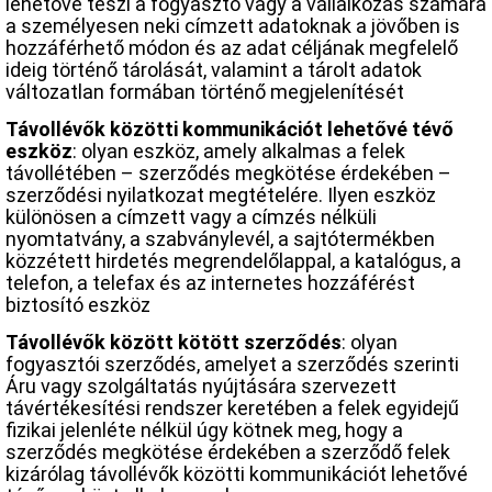
lehetővé teszi a fogyasztó vagy a vállalkozás számára
a személyesen neki címzett adatoknak a jövőben is
hozzáférhető módon és az adat céljának megfelelő
ideig történő tárolását, valamint a tárolt adatok
változatlan formában történő megjelenítését
Távollévők közötti kommunikációt lehetővé tévő
eszköz
: olyan eszköz, amely alkalmas a felek
távollétében – szerződés megkötése érdekében –
szerződési nyilatkozat megtételére. Ilyen eszköz
különösen a címzett vagy a címzés nélküli
nyomtatvány, a szabványlevél, a sajtótermékben
közzétett hirdetés megrendelőlappal, a katalógus, a
telefon, a telefax és az internetes hozzáférést
biztosító eszköz
Távollévők között kötött szerződés
: olyan
fogyasztói szerződés, amelyet a szerződés szerinti
Áru vagy szolgáltatás nyújtására szervezett
távértékesítési rendszer keretében a felek egyidejű
fizikai jelenléte nélkül úgy kötnek meg, hogy a
szerződés megkötése érdekében a szerződő felek
kizárólag távollévők közötti kommunikációt lehetővé