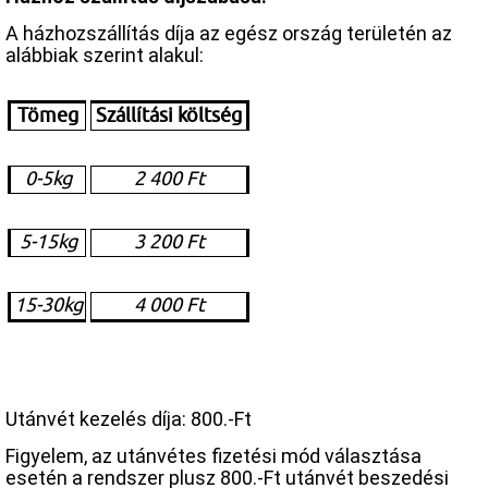
A házhozszállítás díja az egész ország területén az
alábbiak szerint alakul:
Tömeg
Szállítási költség
0-5kg
2 400 Ft
5-15kg
3 200 Ft
15-30kg
4 000 Ft
Utánvét kezelés díja:
800.-Ft
Figyelem, az utánvétes fizetési mód választása
esetén a rendszer plusz 800.-Ft utánvét beszedési