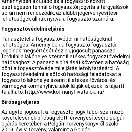
Amennyiben az Eladó és a fogyasztó között
esetlegesen fennálló fogyasztói jogvita a tárgyalások
során nem rendeződik, az alábbi jogérvényesítési
lehetőségek állnak nyitva a fogyasztó számára:
Fogyasztóvédelmi eljárás
Panasztétel a fogyasztóvédelmi hatóságoknál
lehetséges. Amennyiben a fogyasztó fogyasztói
jogainak megsértését észleli, jogosult panasszal
fordulni a lakóhelye szerint illetékes fogyasztóvédelmi
hatósághoz. A panasz elbírálását követően a hatóság
dönt a fogyasztóvédelmi eljárás lefolytatásáról. A
fogyasztóvédelmi elsőfokú hatósági feladatokat a
fogyasztó lakóhelye szerint illetékes fővárosi és
vármegyei kormányhivatalok látják el, ezek listája itt
található: http://www.kormanyhivatalok.hu/
Bírósági eljárás
Az ügyfél jogosult a fogyasztói jogvitából származó
követelésének bíróság előtti érvényesítésére polgári
eljárás keretében a Polgári Törvénykönyvről szóló
2013. évi V. törvény, valamint a Polgári