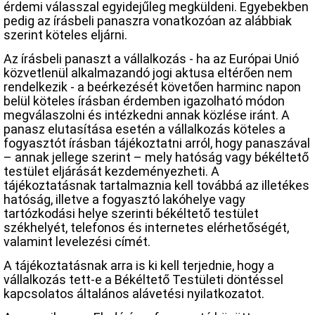
érdemi válasszal egyidejűleg megküldeni. Egyebekben
pedig az írásbeli panaszra vonatkozóan az alábbiak
szerint köteles eljárni.
Az írásbeli panaszt a vállalkozás - ha az Európai Unió
közvetlenül alkalmazandó jogi aktusa eltérően nem
rendelkezik - a beérkezését követően harminc napon
belül köteles írásban érdemben igazolható módon
megválaszolni és intézkedni annak közlése iránt. A
panasz elutasítása esetén a vállalkozás köteles a
fogyasztót írásban tájékoztatni arról, hogy panaszával
– annak jellege szerint – mely hatóság vagy békéltető
testület eljárását kezdeményezheti. A
tájékoztatásnak tartalmaznia kell továbbá az illetékes
hatóság, illetve a fogyasztó lakóhelye vagy
tartózkodási helye szerinti békéltető testület
székhelyét, telefonos és internetes elérhetőségét,
valamint levelezési címét.
A tájékoztatásnak arra is ki kell terjednie, hogy a
vállalkozás tett-e a Békéltető Testületi döntéssel
kapcsolatos általános alávetési nyilatkozatot.