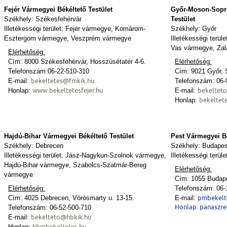
Fejér Vármegyei Békéltető Testület
Győr-Moson-Sopr
Székhely: Székesfehérvár
Testület
Illetékességi terület: Fejér vármegye, Komárom-
Székhely: Győr
Esztergom vármegye, Veszprém vármegye
Illetékességi terü
Vas vármegye, Za
Elérhetőség:
Cím: 8000 Székesfehérvár, Hosszúsétatér 4-6.
Elérhetőség:
Telefonszám:06-22-510-310
Cím: 9021 Győr, S
bekeltetes@fmkik.hu
E-mail:
Telefonszám: 06-
www.bekeltetesfejer.hu
bekeltet
Honlap:
E-mail:
bekeltet
Honlap:
Hajdú-Bihar Vármegyei Békéltető Testület
Pest Vármegyei Bé
Székhely: Debrecen
Székhely: Budapes
Illetékességi terület: Jász-Nagykun-Szolnok vármegye,
Illetékességi terü
Hajdú-Bihar vármegye, Szabolcs-Szatmár-Bereg
Elérhetőség:
vármegye
Cím: 1055 Budapes
Elérhetőség:
Telefonszám: 06-
pmbekelt
Cím: 4025 Debrecen, Vörösmarty u. 13-15.
E-mail:
Honlap:
panaszre
Telefonszám: 06-52-500-710
bekelteto@hbkik.hu
E-mail:
hbmbekeltetes.hu
Honlap: