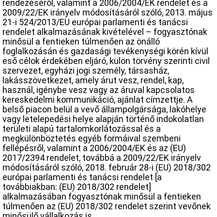
rendezéséről, valamint a 2006/2004/EK rendelet és a
2009/22/EK irányelv módosításáról szóló, 2013. május
21-i 524/2013/EU európai parlamenti és tanácsi
rendelet alkalmazásának kivételével – fogyasztónak
minősül a fentieken túlmenően az önálló
foglalkozásán és gazdasági tevékenységi körén kívül
eső célok érdekében eljáró, külön törvény szerinti civil
szervezet, egyházi jogi személy, társasház,
lakásszövetkezet, amely árut vesz, rendel, kap,
használ, igénybe vesz vagy az áruval kapcsolatos
kereskedelmi kommunikáció, ajánlat címzettje. A
belső piacon belül a vevő állampolgársága, lakóhelye
vagy letelepedési helye alapján történő indokolatlan
területi alapú tartalomkorlátozással és a
megkülönböztetés egyéb formáival szembeni
fellépésről, valamint a 2006/2004/EK és az (EU)
2017/2394 rendelet, továbbá a 2009/22/EK irányelv
módosításáról szóló, 2018. február 28-i (EU) 2018/302
európai parlamenti és tanácsi rendelet [a
továbbiakban: (EU) 2018/302 rendelet]
alkalmazásában fogyasztónak minősül a fentieken
túlmenően az (EU) 2018/302 rendelet szerint vevőnek
minősülő vállalkozás is