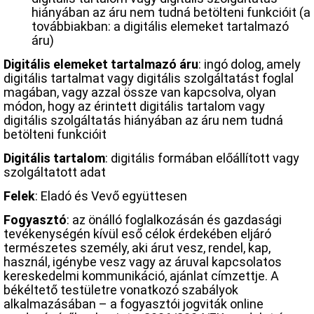
hiányában az áru nem tudná betölteni funkcióit (a
továbbiakban: a digitális elemeket tartalmazó
áru)
Digitális elemeket tartalmazó áru
: ingó dolog, amely
digitális tartalmat vagy digitális szolgáltatást foglal
magában, vagy azzal össze van kapcsolva, olyan
módon, hogy az érintett digitális tartalom vagy
digitális szolgáltatás hiányában az áru nem tudná
betölteni funkcióit
Digitális tartalom
: digitális formában előállított vagy
szolgáltatott adat
Felek
: Eladó és Vevő együttesen
Fogyasztó
: az önálló foglalkozásán és gazdasági
tevékenységén kívül eső célok érdekében eljáró
természetes személy, aki árut vesz, rendel, kap,
használ, igénybe vesz vagy az áruval kapcsolatos
kereskedelmi kommunikáció, ajánlat címzettje. A
békéltető testületre vonatkozó szabályok
alkalmazásában – a fogyasztói jogviták online