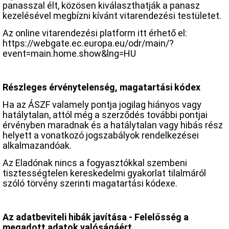
panasszal élt, közösen kiválaszthatják a panasz
kezelésével megbízni kívánt vitarendezési testületet.
Az online vitarendezési platform itt érhető el:
https://webgate.ec.europa.eu/odr/main/?
event=main.home.show&lng=HU
Részleges érvénytelenség, magatartási kódex
Ha az ÁSZF valamely pontja jogilag hiányos vagy
hatálytalan, attól még a szerződés további pontjai
érvényben maradnak és a hatálytalan vagy hibás rész
helyett a vonatkozó jogszabályok rendelkezései
alkalmazandóak.
Az Eladónak nincs a fogyasztókkal szembeni
tisztességtelen kereskedelmi gyakorlat tilalmáról
szóló törvény szerinti magatartási kódexe.
Az adatbeviteli hibák javítása - Felelősség a
megadott adatok valóságáért