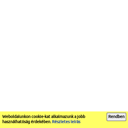
Weboldalunkon cookie-kat alkalmazunk a jobb
Rendben
használhatóság érdekében.
Részletes leírás