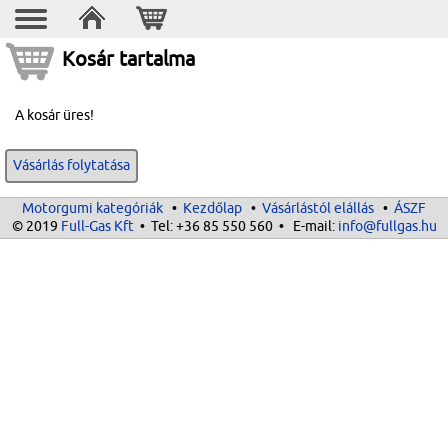
Kosár tartalma
A kosár üres!
Vásárlás folytatása
Motorgumi kategóriák
•
Kezdőlap
•
Vásárlástól elállás
•
ÁSZF
© 2019
Full-Gas Kft
• Tel:
+36 85 550 560
• E-mail:
info@fullgas.hu