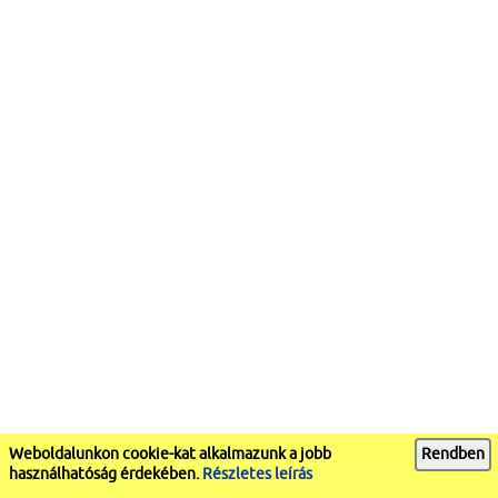
Weboldalunkon cookie-kat alkalmazunk a jobb
Rendben
használhatóság érdekében.
Részletes leírás