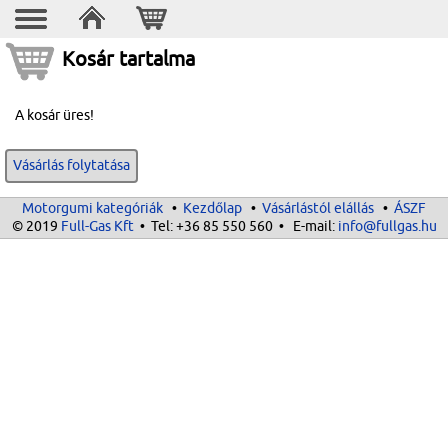
Kosár tartalma
A kosár üres!
Vásárlás folytatása
Motorgumi kategóriák
•
Kezdőlap
•
Vásárlástól elállás
•
ÁSZF
© 2019
Full-Gas Kft
• Tel:
+36 85 550 560
• E-mail:
info@fullgas.hu