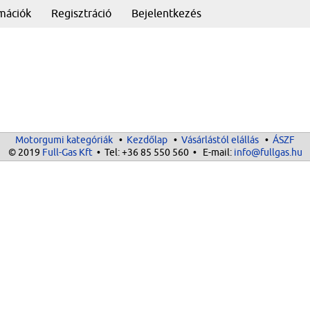
rmációk
Regisztráció
Bejelentkezés
Motorgumi kategóriák
•
Kezdőlap
•
Vásárlástól elállás
•
ÁSZF
© 2019
Full-Gas Kft
• Tel:
+36 85 550 560
• E-mail:
info@fullgas.hu