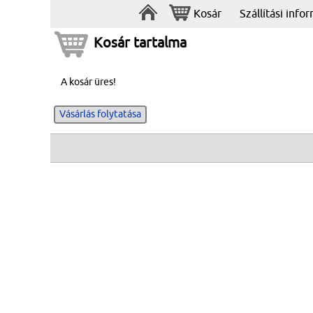
Kosár
Szállítási info
Kosár tartalma
A kosár üres!
Vásárlás folytatása