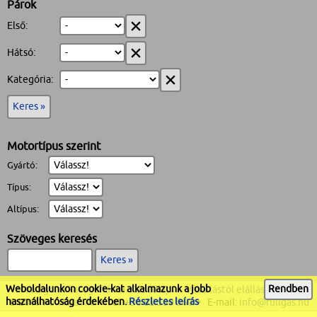
Párok
Első:
Hátsó:
Kategória:
Keres »
Motortípus szerint
Gyártó:
Típus:
Altípus:
Szöveges keresés
Keres »
Weboldalunkon cookie-kat alkalmazunk a jobb
Rendben
Motorgumi kategóriák
•
Kezdőlap
•
Vásárlástól elállás
•
ÁSZF
használhatóság érdekében.
Részletes leírás
© 2019
Full-Gas Kft
• Tel:
+36 85 550 560
• E-mail:
info@fullgas.hu