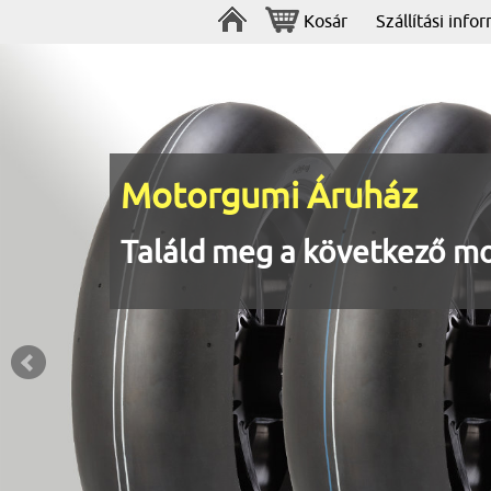
Kosár
Szállítási info
Motorgumi Áruház
Találd meg a következő m