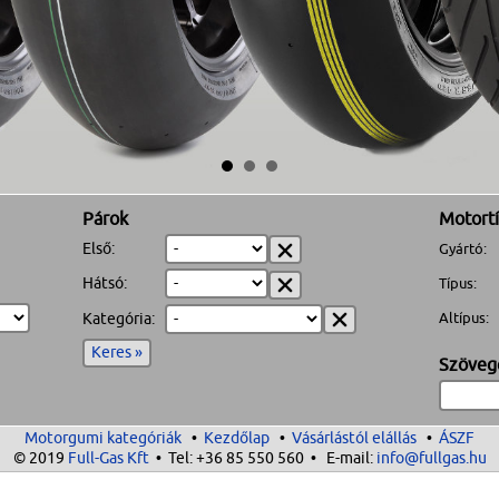
Párok
Motortí
Első:
Gyártó:
Típus:
Hátsó:
Altípus:
Kategória:
Keres »
Szöveg
Motorgumi kategóriák
•
Kezdőlap
•
Vásárlástól elállás
•
ÁSZF
© 2019
Full-Gas Kft
• Tel:
+36 85 550 560
• E-mail:
info@fullgas.hu