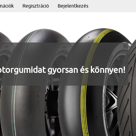
rmációk
Regisztráció
Bejelentkezés
otorgumidat gyorsan és könnyen!