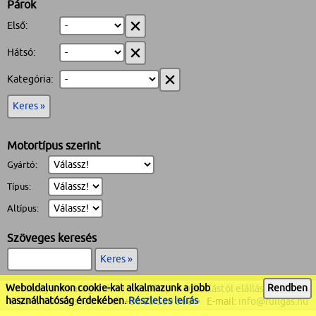
Párok
Első:
Hátsó:
Kategória:
Keres »
Motortípus szerint
Gyártó:
Típus:
Altípus:
Szöveges keresés
Keres »
Weboldalunkon cookie-kat alkalmazunk a jobb
Rendben
Motorgumi kategóriák
•
Kezdőlap
•
Vásárlástól elállás
•
ÁSZF
használhatóság érdekében.
Részletes leírás
© 2019
Full-Gas Kft
• Tel:
+36 85 550 560
• E-mail:
info@fullgas.hu