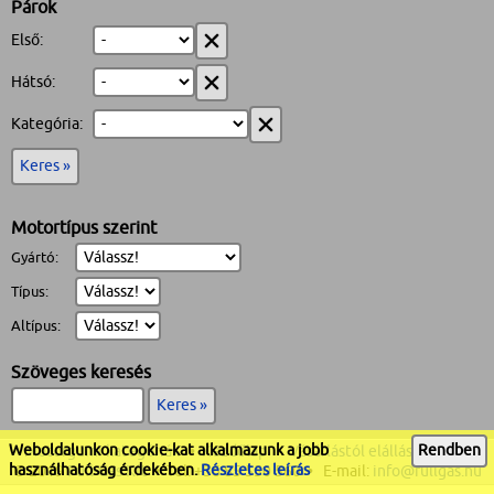
Párok
Első:
Hátsó:
Kategória:
Keres »
Motortípus szerint
Gyártó:
Típus:
Altípus:
Szöveges keresés
Keres »
Weboldalunkon cookie-kat alkalmazunk a jobb
Rendben
Motorgumi kategóriák
•
Kezdőlap
•
Vásárlástól elállás
•
ÁSZF
használhatóság érdekében.
Részletes leírás
© 2019
Full-Gas Kft
• Tel:
+36 85 550 560
• E-mail:
info@fullgas.hu